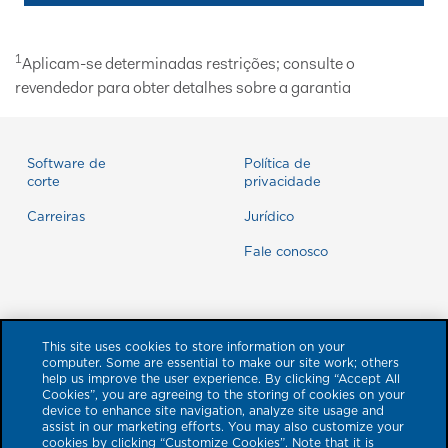
1
Aplicam-se determinadas restrições; consulte o
revendedor para obter detalhes sobre a garantia
Software de
Política de
corte
privacidade
Carreiras
Jurídico
Fale conosco
This site uses cookies to store information on your
computer. Some are essential to make our site work; others
help us improve the user experience. By clicking “Accept All
Cookies”, you are agreeing to the storing of cookies on your
device to enhance site navigation, analyze site usage and
assist in our marketing efforts. You may also customize your
cookies by clicking “Customize Cookies”. Note that it is