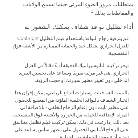
بمتطلبات مرور الضوء المرئي حيثما تسمح الولايات
1
والمقاطعات بذلك.
أداء تظليل نوافذ شفاف يمكنك الشعور به
قم بترقية زجاج النوافذ باستخدام فيلم التظليل CoolSight
للعزل الحراري بشكل جيد والحماية الممتازة من الأشعة فوق
البنفسجية.
توفر تركيبة النانوسيراميك الدقيقة أداءً فعّالاً في العزل
الحراري. هي غير مرئية تقريبًا وتساعد على تحسين التبريد
الداخلي دون تغيير مظهر سيارتك أو حجب الرؤية.
بالنسبة للشاحنات وسيارات الدفع الرباعي، يمكن إقران هذا
الخيار الشفاف بالنوافذ الخلفية الملوّنة من المصنع للحصول
على مظهر ثابت دون إعتام الزجاج الخلفي - بالإضافة إلى
المزايا الإضافية للحماية من الحرارة والأشعة فوق البنفسجية.
بعد ذلك، إذا رغبت في ذلك، يمكن تركيب فيلم تظليل متناسق
على الزجاج الأمامي للحصول على مظهر سلس يساعد على
تقديم أداء موحد للحماية من الحرارة.