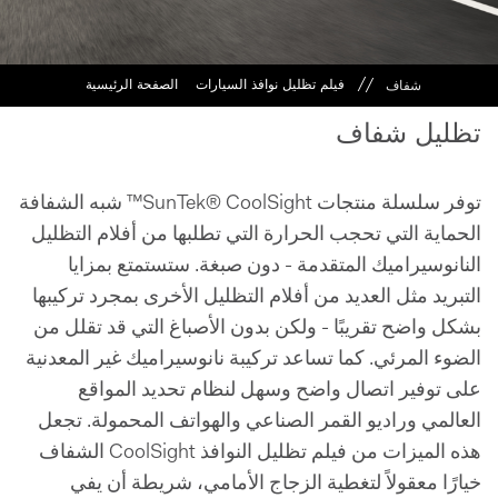
شفاف
فيلم تظليل نوافذ السيارات
الصفحة الرئيسية
تظليل شفاف
توفر سلسلة منتجات SunTek® CoolSight™ شبه الشفافة
الحماية التي تحجب الحرارة التي تطلبها من أفلام التظليل
النانوسيراميك المتقدمة - دون صبغة. ستستمتع بمزايا
التبريد مثل العديد من أفلام التظليل الأخرى بمجرد تركيبها
بشكل واضح تقريبًا - ولكن بدون الأصباغ التي قد تقلل من
الضوء المرئي. كما تساعد تركيبة نانوسيراميك غير المعدنية
على توفير اتصال واضح وسهل لنظام تحديد المواقع
العالمي وراديو القمر الصناعي والهواتف المحمولة. تجعل
هذه الميزات من فيلم تظليل النوافذ CoolSight الشفاف
خيارًا معقولاً لتغطية الزجاج الأمامي، شريطة أن يفي