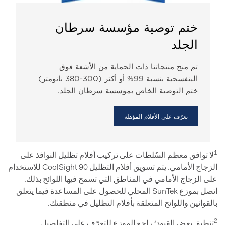
ختم توصية مؤسسة سرطان
الجلد
تم منح منتجاتنا ذات الحماية من الأشعة فوق
البنفسجية بنسبة 99% أو أكثر (300-380 نانومتر)
ختم التوصية الخاص بمؤسسة سرطان الجلد.
تعرّف على الأفلام المؤهلة
1
لا توافق معظم السُلطات على تركيب أفلام تظليل النوافذ على
الزجاج الأمامي. يتم تسويق أفلام التظليل CoolSight 90 للاستخدام
على الزجاج الأمامي في المناطق التي تسمح فيها اللوائح بذلك.
اتصل بموزع SunTek المحلي للحصول على المساعدة فيما يتعلق
بالقوانين واللوائح المتعلقة بأفلام التظليل في منطقتك.
2
تنطبق بعض القيود؛ راجع الموزع للتعرّف على التفاصيل