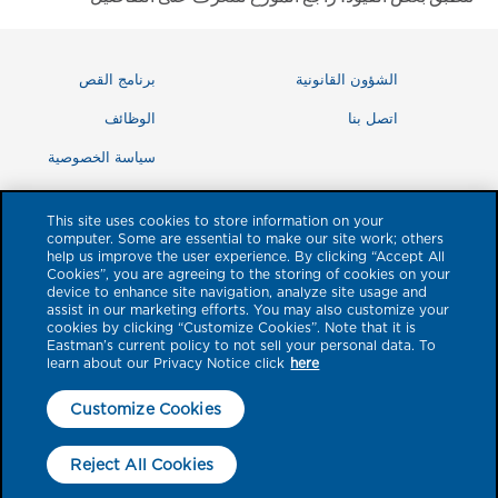
الشؤون القانونية
برنامج القص
اتصل بنا
الوظائف
سياسة الخصوصية
This site uses cookies to store information on your
computer. Some are essential to make our site work; others
help us improve the user experience. By clicking “Accept All
Cookies”, you are agreeing to the storing of cookies on your
device to enhance site navigation, analyze site usage and
assist in our marketing efforts. You may also customize your
cookies by clicking “Customize Cookies”. Note that it is
Eastman’s current policy to not sell your personal data. To
learn about our Privacy Notice click
here
© حقوق الطبع والنشر لعام 2026 مملوكة لشركة Eastman Performance Films,
Customize Cookies
LLC. العلامات التجارية للمنتجات المشار إليها هنا برمز ™ أو ® هي علامات تجارية لشركة
Eastman Chemical Company أو الشركات التابعة لها. جميع العلامات التجارية الأخرى
Reject All Cookies
هي ملك لأصحابها. جميع الحقوق محفوظة. لا تقبل الشركة أي مسؤولية عن الأخطاء.
العروض المرئية هي لأغراض توضيحية فقط؛ وقد يختلف المظهر الفعلي للنوافذ بعد تركيب