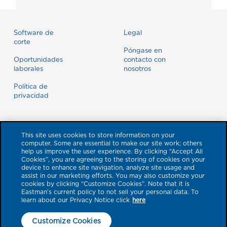
Software de
Legal
corte
Póngase en
Oportunidades
contacto con
laborales
nosotros
Política de
privacidad
This site uses cookies to store information on your
computer. Some are essential to make our site work; others
help us improve the user experience. By clicking “Accept All
Cookies”, you are agreeing to the storing of cookies on your
device to enhance site navigation, analyze site usage and
assist in our marketing efforts. You may also customize your
cookies by clicking “Customize Cookies”. Note that it is
Eastman’s current policy to not sell your personal data. To
learn about our Privacy Notice click
here
© 2026 Eastman Performance Films, LLC. Las marcas de productos
mencionados aquí con un símbolo ™ o ® son marcas registradas de Eastman
Customize Cookies