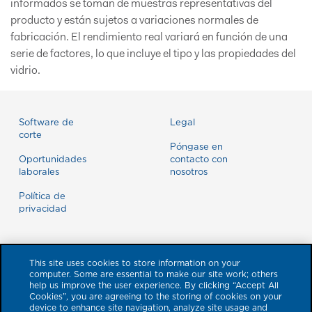
informados se toman de muestras representativas del
producto y están sujetos a variaciones normales de
fabricación. El rendimiento real variará en función de una
serie de factores, lo que incluye el tipo y las propiedades del
vidrio.
Software de
Legal
corte
Póngase en
Oportunidades
contacto con
laborales
nosotros
Política de
privacidad
This site uses cookies to store information on your
computer. Some are essential to make our site work; others
help us improve the user experience. By clicking “Accept All
Cookies”, you are agreeing to the storing of cookies on your
device to enhance site navigation, analyze site usage and