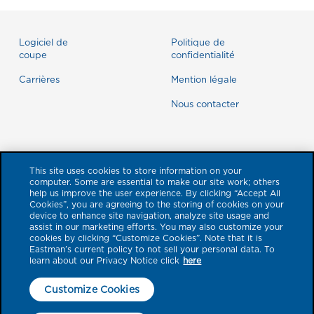
Logiciel de
Politique de
coupe
confidentialité
Carrières
Mention légale
Nous contacter
This site uses cookies to store information on your
computer. Some are essential to make our site work; others
help us improve the user experience. By clicking “Accept All
Cookies”, you are agreeing to the storing of cookies on your
device to enhance site navigation, analyze site usage and
assist in our marketing efforts. You may also customize your
cookies by clicking “Customize Cookies”. Note that it is
Eastman’s current policy to not sell your personal data. To
learn about our Privacy Notice click
here
© 2026 Eastman Performance Films, LLC. Les marques de produits
référencées dans le présent document avec un symbole ™ ou ® sont des
Customize Cookies
marques commerciales d'Eastman Chemical Company ou de ses filiales.
Toutes les autres marques sont la propriété de leurs propriétaires