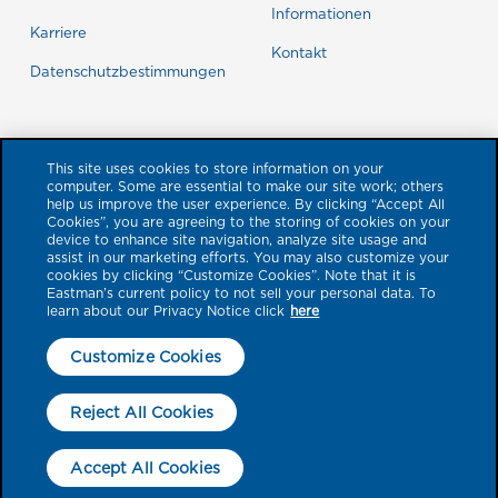
Informationen
Karriere
Kontakt
Datenschutzbestimmungen
This site uses cookies to store information on your
computer. Some are essential to make our site work; others
help us improve the user experience. By clicking “Accept All
Cookies”, you are agreeing to the storing of cookies on your
device to enhance site navigation, analyze site usage and
assist in our marketing efforts. You may also customize your
cookies by clicking “Customize Cookies”. Note that it is
Eastman’s current policy to not sell your personal data. To
learn about our Privacy Notice click
here
© 2026 Eastman Performance Films, LLC. Produktmarken, die hier mit
einem ™- oder ®-Symbol gekennzeichnet sind, sind Marken der Eastman
Customize Cookies
Chemical Company oder ihrer Tochtergesellschaften. Alle anderen
Marken sind das Eigentum ihrer jeweiligen Inhaber. Alle Rechte
Reject All Cookies
vorbehalten. Für Fehler wird keine Haftung übernommen. Visuelle
Darstellungen dienen nur der Veranschaulichung; das tatsächliche
Montagepartner
Erscheinungsbild der mit Folie behandelten Fenster kann abweichen.
finden
Accept All Cookies