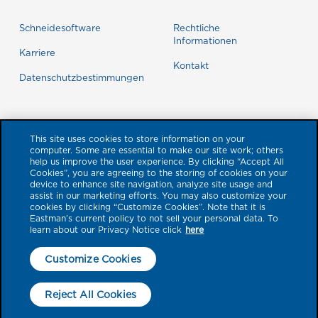
Schneidesoftware
Rechtliche
Informationen
Karriere
Kontakt
Datenschutzbestimmungen
This site uses cookies to store information on your
computer. Some are essential to make our site work; others
help us improve the user experience. By clicking “Accept All
Cookies”, you are agreeing to the storing of cookies on your
device to enhance site navigation, analyze site usage and
assist in our marketing efforts. You may also customize your
cookies by clicking “Customize Cookies”. Note that it is
Eastman’s current policy to not sell your personal data. To
learn about our Privacy Notice click
here
© 2026 Eastman Performance Films, LLC. Produktmarken, die hier mit
einem ™- oder ®-Symbol gekennzeichnet sind, sind Marken der Eastman
Customize Cookies
Chemical Company oder ihrer Tochtergesellschaften. Alle anderen
Marken sind das Eigentum ihrer jeweiligen Inhaber. Alle Rechte
Reject All Cookies
vorbehalten. Für Fehler wird keine Haftung übernommen. Visuelle
Darstellungen dienen nur der Veranschaulichung; das tatsächliche