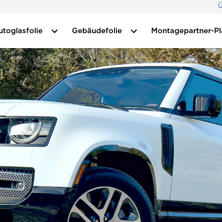
Ü
utoglasfolie
Gebäudefolie
Montagepartner-P