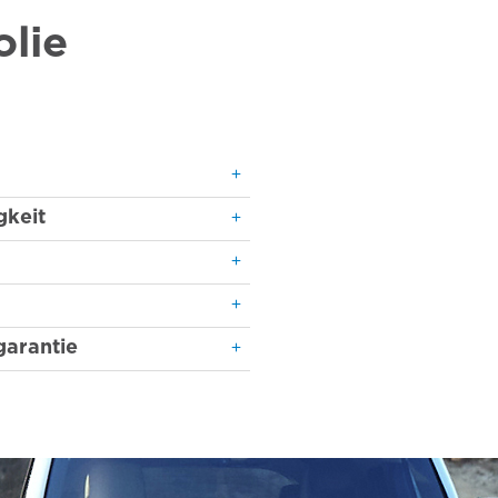
lie
gkeit
garantie