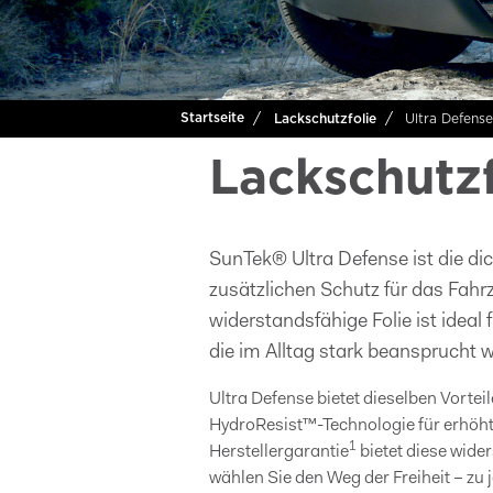
Ultra Defense
Startseite
Lackschutzfolie
Lackschutzf
SunTek® Ultra Defense ist die dick
zusätzlichen Schutz für das Fah
widerstandsfähige Folie ist idea
die im Alltag stark beansprucht 
Ultra Defense bietet dieselben Vortei
HydroResist™-Technologie für erhöht
1
Herstellergarantie
bietet diese wide
wählen Sie den Weg der Freiheit – zu j