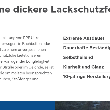
ne dickere Lackschutzfo
Extreme Ausdauer
 Leistung von PPF Ultra
tterwegen, in Bachbetten oder
Dauerhafte Beständi
dt zu einem unvergesslichen
hutzfolie bietet unseren
Selbstheilend
hervorragender Langlebigkeit
Klarheit und Glanz
r Straße oder im Gelände, es ist
ür die am meisten beanspruchten
10-jährige Hersteller
hauben, Stoßfänger und