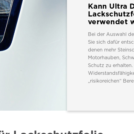
Kann Ultra 
Lackschutzf
verwendet 
Bei der Auswahl der
Sie sich dafür ents
denen mehr Steinsch
Motorhauben, Schwe
Schutz zu erhalten. 
Widerstandsfähigkei
„risikoreichen“ Ber