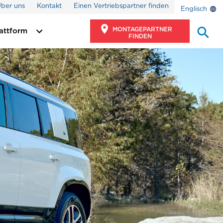
ber uns
Kontakt
Einen Vertriebspartner finden
Englisch
MONTAGEPARTNER
lattform
FINDEN