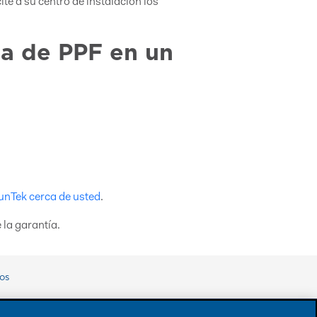
ite a su centro de instalación los
ta de PPF en un
unTek cerca de usted
.
 la garantía.
os