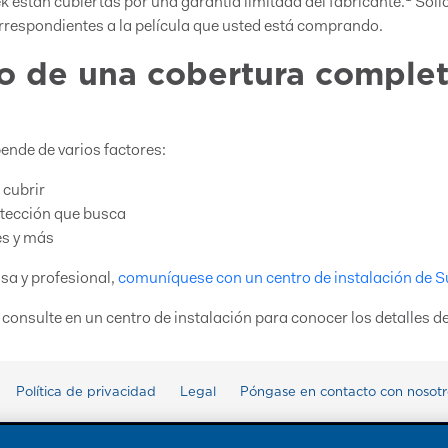
k están cubiertas por una garantía limitada del fabricante.
Solic
orrespondientes a la película que usted está comprando.
to de una cobertura comple
pende de varios factores:
a cubrir
otección que busca
es y más
sa y profesional,
comuníquese con un centro de instalación de S
consulte en un centro de instalación para conocer los detalles de
Política de privacidad
Legal
Póngase en contacto con nosotr