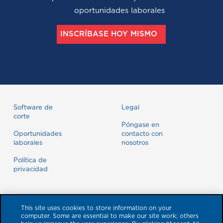
oportunidades laborales
INSCRÍBASE HOY MISMO
Software de
Legal
corte
Póngase en
Oportunidades
contacto con
laborales
nosotros
Política de
privacidad
This site uses cookies to store information on your
computer. Some are essential to make our site work; others